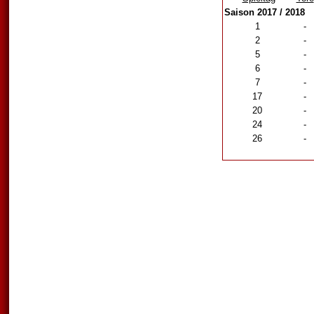
Saison 2017 / 2018
1
-
2
-
5
-
6
-
7
-
17
-
20
-
24
-
26
-