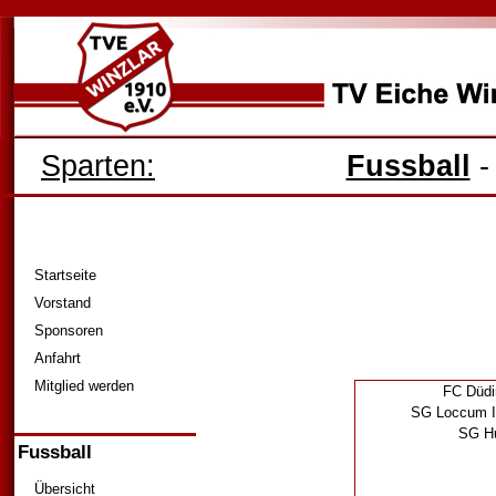
Sparten:
Fussball
Startseite
Vorstand
Sponsoren
Anfahrt
Mitglied werden
FC Düdi
SG Loccum II
SG Hu
Fussball
Übersicht