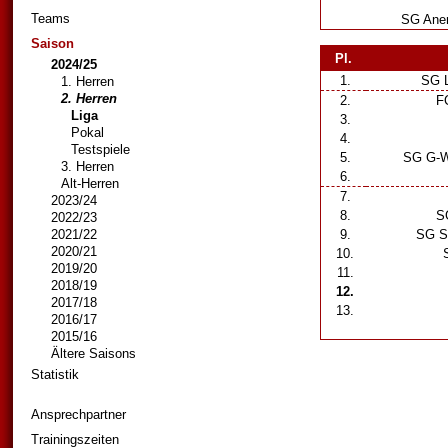
Teams
SG Anem
Saison
Pl.
2024/25
1.
SG Lo
1. Herren
2. Herren
2.
FC
Liga
3.
Pokal
4.
Testspiele
5.
SG G-W 
3. Herren
6.
Alt-Herren
7.
2023/24
8.
SG
2022/23
2021/22
9.
SG SC
2020/21
10.
S
2019/20
11.
2018/19
12.
2017/18
13.
2016/17
2015/16
Ältere Saisons
Statistik
Ansprechpartner
Trainingszeiten