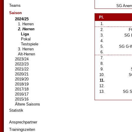
Teams
SG Anemo
Saison
Pl.
2024/25
1.
1. Herren
2. Herren
2.
FC
Liga
3.
SG L
Pokal
4.
Testspiele
5.
SG G-W 
3. Herren
6.
Alt-Herren
7.
2023/24
8.
2022/23
2021/22
9.
S
2020/21
10.
SG
2019/20
11.
2018/19
12.
2017/18
13.
SG SC
2016/17
2015/16
Ältere Saisons
Statistik
Ansprechpartner
Trainingszeiten