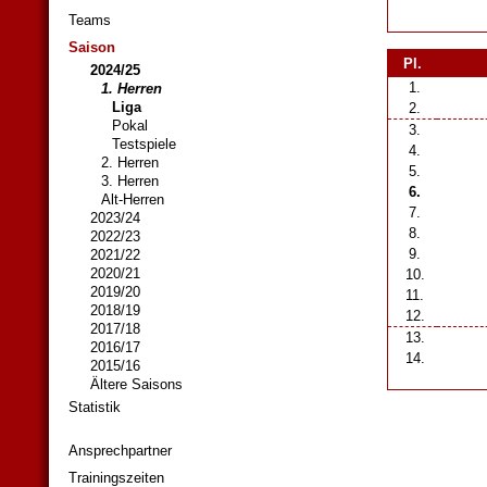
Teams
Saison
Pl.
2024/25
1.
1. Herren
Liga
2.
Pokal
3.
Testspiele
4.
2. Herren
5.
3. Herren
6.
Alt-Herren
7.
2023/24
8.
2022/23
9.
2021/22
2020/21
10.
2019/20
11.
2018/19
12.
2017/18
13.
2016/17
14.
2015/16
Ältere Saisons
Statistik
Ansprechpartner
Trainingszeiten