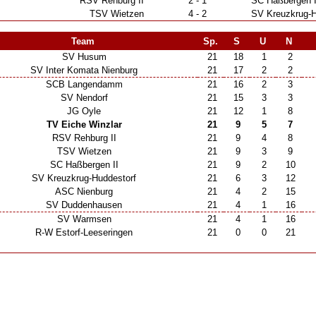
RSV Rehburg II
2 - 1
SC Haßbergen I
TSV Wietzen
4 - 2
SV Kreuzkrug-H
Team
Sp.
S
U
N
SV Husum
21
18
1
2
SV Inter Komata Nienburg
21
17
2
2
SCB Langendamm
21
16
2
3
SV Nendorf
21
15
3
3
JG Oyle
21
12
1
8
TV Eiche Winzlar
21
9
5
7
RSV Rehburg II
21
9
4
8
TSV Wietzen
21
9
3
9
SC Haßbergen II
21
9
2
10
SV Kreuzkrug-Huddestorf
21
6
3
12
ASC Nienburg
21
4
2
15
SV Duddenhausen
21
4
1
16
SV Warmsen
21
4
1
16
R-W Estorf-Leeseringen
21
0
0
21