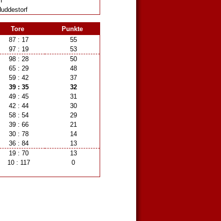
I
uddestorf
Tore
Punkte
87 : 17
55
97 : 19
53
98 : 28
50
65 : 29
48
59 : 42
37
39 : 35
32
49 : 45
31
42 : 44
30
58 : 54
29
39 : 66
21
30 : 78
14
36 : 84
13
19 : 70
13
10 : 117
0