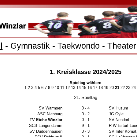
l
-
Gymnastik
-
Taekwondo
-
Theater
1. Kreisklasse 2024/2025
Spieltag wählen:
1
2
3
4
5
6
7
8
9
10
11
12
13
14
15
16
17
18
19
20
21
22
23
24
21. Spieltag
SV Warmsen
0 - 4
SV Husum
ASC Nienburg
0 - 2
JG Oyle
TV Eiche Winzlar
0 - 1
SV Nendorf
SCB Langendamm
9 - 1
R-W Estorf-Lee
SV Duddenhausen
0 - 3
SV Inter Komat