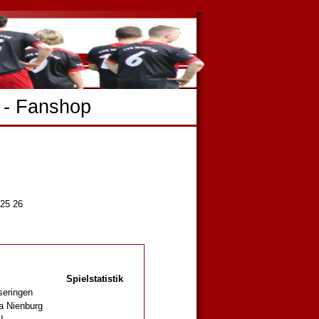
-
Fanshop
25
26
Spielstatistik
seringen
a Nienburg