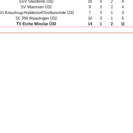
SSV Steinbrink Ü32
10
4
2
4
SV Warmsen Ü32
9
3
2
4
G Kreuzkrug-Huddestorf/​Großenvörde Ü32
7
3
1
3
SC RW Maaslingen Ü32
10
3
1
6
TV Eiche Winzlar Ü32
14
1
2
11