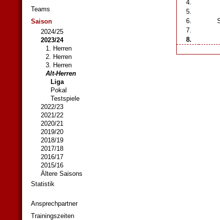
4.
Teams
5.
6.
S
Saison
7.
2024/25
8.
2023/24
1. Herren
2. Herren
3. Herren
Alt-Herren
Liga
Pokal
Testspiele
2022/23
2021/22
2020/21
2019/20
2018/19
2017/18
2016/17
2015/16
Ältere Saisons
Statistik
Ansprechpartner
Trainingszeiten