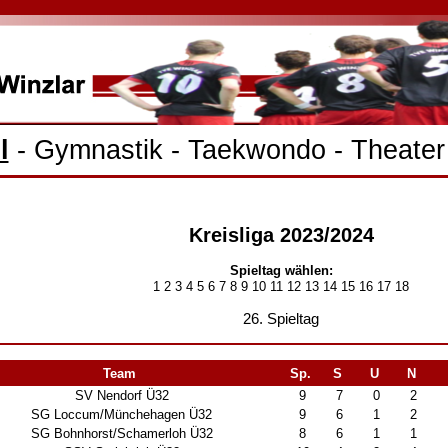
l
-
Gymnastik
-
Taekwondo
-
Theater
Kreisliga 2023/2024
Spieltag wählen:
1
2
3
4
5
6
7
8
9
10
11
12
13
14
15
16
17
18
26. Spieltag
Team
Sp.
S
U
N
SV Nendorf Ü32
9
7
0
2
SG Loccum/​Münchehagen Ü32
9
6
1
2
SG Bohnhorst/​Schamerloh Ü32
8
6
1
1