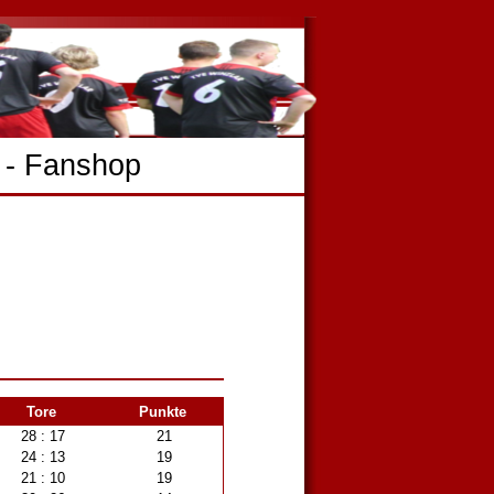
-
Fanshop
Tore
Punkte
28 : 17
21
24 : 13
19
21 : 10
19